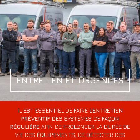
ENTRETIEN ET URGENCES
IL EST ESSENTIEL DE FAIRE L'
ENTRETIEN
PRÉVENTIF
DES SYSTÈMES DE FAÇON
RÉGULIÈRE
AFIN DE PROLONGER LA DURÉE DE
VIE DES ÉQUIPEMENTS, DE DÉTECTER DES